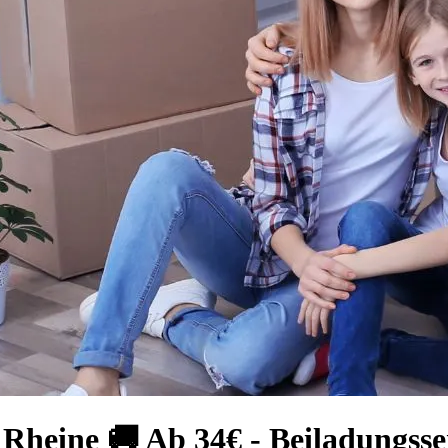
eine 🚚 Ab 34€ - Beiladungsse