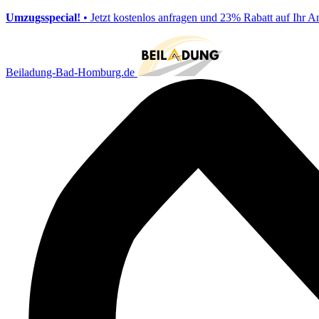
Umzugsspecial!
• Jetzt kostenlos anfragen und 23% Rabatt auf Ihr A
Beiladung-Bad-Homburg.de