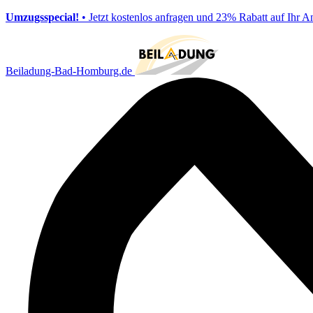
Umzugsspecial!
• Jetzt kostenlos anfragen und 23% Rabatt auf Ihr A
Beiladung-Bad-Homburg.de