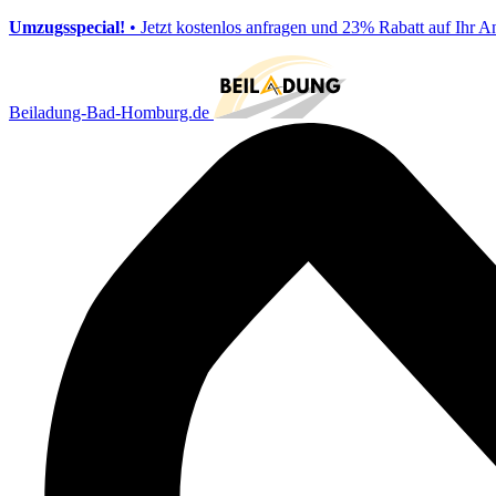
Umzugsspecial!
• Jetzt kostenlos anfragen und 23% Rabatt auf Ihr A
Beiladung-Bad-Homburg.de