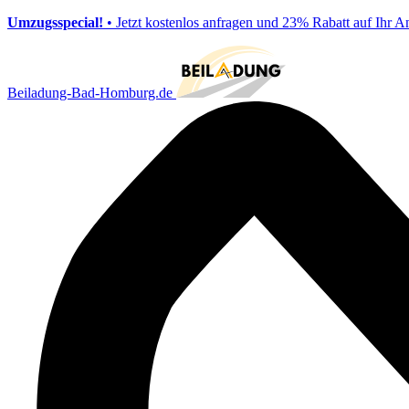
Umzugsspecial!
• Jetzt kostenlos anfragen und 23% Rabatt auf Ihr A
Beiladung-Bad-Homburg.de