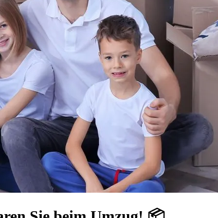
aren Sie beim Umzug! 📦